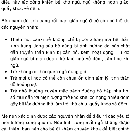
điều này tác động khiến bé khó ngủ, ngủ không ngon giấc,
quấy khóc về đêm.
Bên cạnh đó tình trạng rối loạn giấc ngủ ở trẻ còn có thể do
các nguyên nhân:
Thiếu hụt canxi trẻ không chỉ bị còi xương mà hệ thần
kinh trung ương của bé cũng bị ảnh hưởng do các chất
dẫn truyền thần kinh bị cản trở, kém hoạt động. Từ đó
giấc ngủ bị gián đoạn, trẻ khó ngủ về đêm, trằn trọc khi
ngủ.
Trẻ không có thói quen ngủ đúng giờ.
Trẻ mới đi học có thể còn chưa ổn định tâm lý, tinh thần
dễ hoảng sợ.
Trẻ nhỏ thường xuyên mắc bệnh đường hô hấp như ho,
sổ mũi dẫn tới hiện tượng thở khò khè, cổ họng nhiều đờm
gây bít tắc đường thở làm trẻ khó chịu, quấy khóc về đêm.
Mẹ nên xác định được các nguyên nhân để điều trị các yếu tố
môi trường xung quanh. Nếu tình trạng mất ngủ không được
cải thiện, bạn nên cho bé đi khám chuyên khoa để biết chính