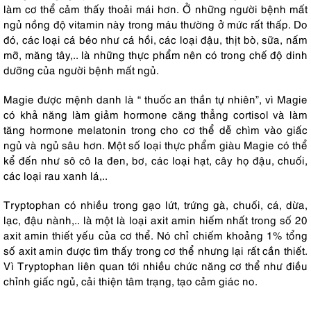
làm cơ thể cảm thấy thoải mái hơn. Ở những người bệnh mất
ngủ nồng độ vitamin này trong máu thường ở mức rất thấp. Do
đó, các loại cá béo như cá hồi, các loại đậu, thịt bò, sữa, nấm
mỡ, măng tây,.. là những thực phẩm nên có trong chế độ dinh
dưỡng của người bệnh mất ngủ.
Magie được mệnh danh là “ thuốc an thần tự nhiên”, vì Magie
có khả năng làm giảm hormone căng thẳng cortisol và làm
tăng hormone melatonin trong cho cơ thể dễ chìm vào giấc
ngủ và ngủ sâu hơn. Một số loại thực phẩm giàu Magie có thể
kể đến như sô cô la đen, bơ, các loại hạt, cây họ đậu, chuối,
các loại rau xanh lá,..
Tryptophan có nhiều trong gạo lứt, trứng gà, chuối, cá, dừa,
lạc, đậu nành,.. là một là loại axit amin hiếm nhất trong số 20
axit amin thiết yếu của cơ thể. Nó chỉ chiếm khoảng 1% tổng
số axit amin được tìm thấy trong cơ thể nhưng lại rất cần thiết.
Vì Tryptophan liên quan tới nhiều chức năng cơ thể như điều
chỉnh giấc ngủ, cải thiện tâm trạng, tạo cảm giác no.