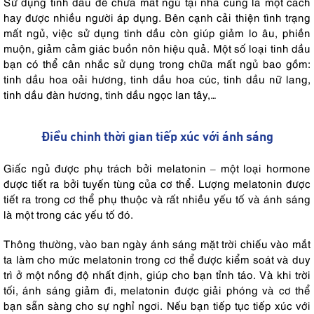
Sử dụng tinh dầu để chữa mất ngủ tại nhà cũng là một cách
hay được nhiều người áp dụng. Bên cạnh cải thiện tình trạng
mất ngủ, việc sử dụng tinh dầu còn giúp giảm lo âu, phiền
muộn, giảm cảm giác buồn nôn hiệu quả. Một số loại tinh dầu
bạn có thể cân nhắc sử dụng trong chữa mất ngủ bao gồm:
tinh dầu hoa oải hương, tinh dầu hoa cúc, tinh dầu nữ lang,
tinh dầu đàn hương, tinh dầu ngọc lan tây,…
Điều chỉnh thời gian tiếp xúc với ánh sáng
Giấc ngủ được phụ trách bởi melatonin – một loại hormone
được tiết ra bởi tuyến tùng của cơ thể. Lượng melatonin được
tiết ra trong cơ thể phụ thuộc và rất nhiều yếu tố và ánh sáng
là một trong các yếu tố đó.
Thông thường, vào ban ngày ánh sáng mặt trời chiếu vào mắt
ta làm cho mức melatonin trong cơ thể được kiểm soát và duy
trì ở một nồng độ nhất định, giúp cho bạn tỉnh táo. Và khi trời
tối, ánh sáng giảm đi, melatonin được giải phóng và cơ thể
bạn sẵn sàng cho sự nghỉ ngơi. Nếu bạn tiếp tục tiếp xúc với