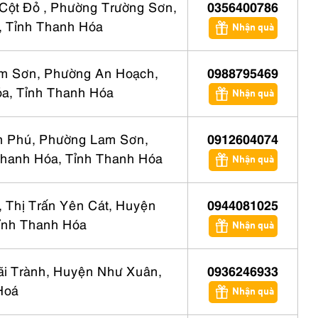
 Cột Đỏ , Phường Trường Sơn,
0356400786
 Tỉnh Thanh Hóa
Nhận quà
m Sơn, Phường An Hoạch,
0988795469
a, Tỉnh Thanh Hóa
Nhận quà
n Phú, Phường Lam Sơn,
0912604074
hanh Hóa, Tỉnh Thanh Hóa
Nhận quà
 Thị Trấn Yên Cát, Huyện
0944081025
ỉnh Thanh Hóa
Nhận quà
ãi Trành, Huyện Như Xuân,
0936246933
Hoá
Nhận quà