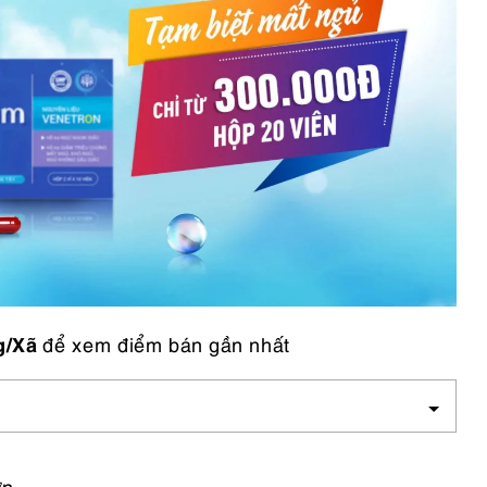
g/Xã
để xem điểm bán gần nhất
ớn