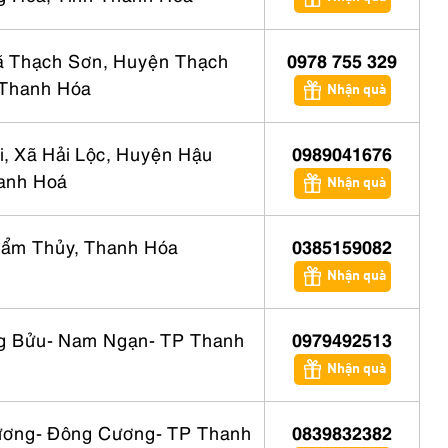
ã Thạch Sơn, Huyện Thạch
0978 755 329
 Thanh Hóa
Nhận quà
i, Xã Hải Lộc, Huyện Hậu
0989041676
hanh Hoá
Nhận quà
ẩm Thủy, Thanh Hóa
0385159082
Nhận quà
g Bửu- Nam Ngạn- TP Thanh
0979492513
Nhận quà
ương- Đông Cương- TP Thanh
0839832382