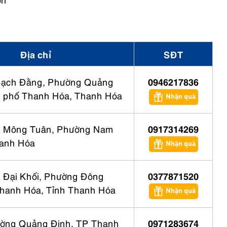
Địa chỉ
SĐT
Bạch Đằng, Phường Quảng
0946217836
 phố Thanh Hóa, Thanh Hóa
Nhận quà
n Mông Tuân, Phường Nam
0917314269
anh Hóa
Nhận quà
 Đại Khối, Phường Đông
0377871520
hanh Hóa, Tỉnh Thanh Hóa
Nhận quà
ờng Quảng Định, TP Thanh
0971283674