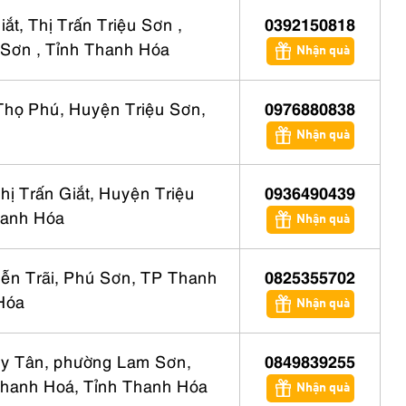
ắt, Thị Trấn Triệu Sơn ,
0392150818
 Sơn , Tỉnh Thanh Hóa
Nhận quà
Thọ Phú, Huyện Triệu Sơn,
0976880838
Nhận quà
hị Trấn Giắt, Huyện Triệu
0936490439
hanh Hóa
Nhận quà
ễn Trãi, Phú Sơn, TP Thanh
0825355702
Hóa
Nhận quà
y Tân, phường Lam Sơn,
0849839255
hanh Hoá, Tỉnh Thanh Hóa
Nhận quà