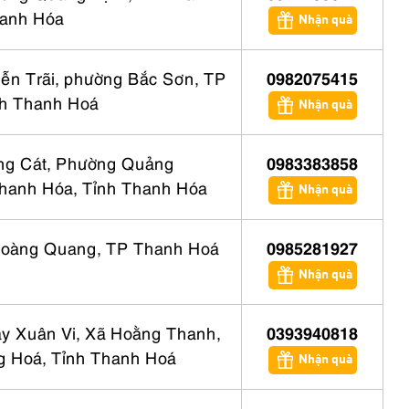
hanh Hóa
Nhận quà
ễn Trãi, phường Bắc Sơn, TP
0982075415
nh Thanh Hoá
Nhận quà
ng Cát, Phường Quảng
0983383858
hanh Hóa, Tỉnh Thanh Hóa
Nhận quà
Hoàng Quang, TP Thanh Hoá
0985281927
Nhận quà
y Xuân Vi, Xã Hoằng Thanh,
0393940818
 Hoá, Tỉnh Thanh Hoá
Nhận quà