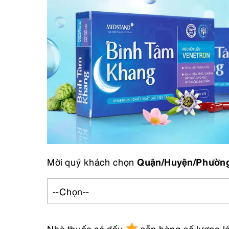
Mời quý khách chọn
Quận/Huyện/Phườn
--Chọn--
Nhà thuốc có dấu
sẵn hàng số lượng l