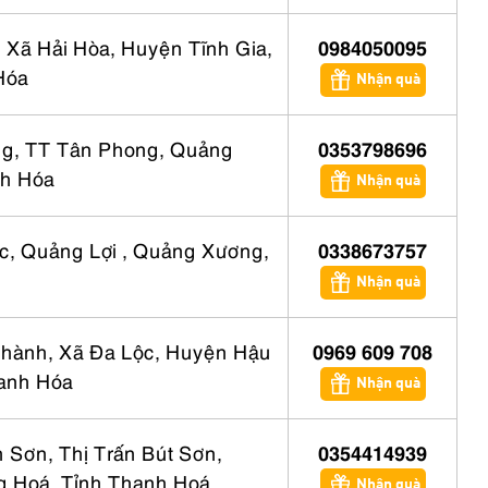
 Xã Hải Hòa, Huyện Tĩnh Gia,
0984050095
Hóa
Nhận quà
g, TT Tân Phong, Quảng
0353798696
h Hóa
Nhận quà
c, Quảng Lợi , Quảng Xương,
0338673757
Nhận quà
hành, Xã Đa Lộc, Huyện Hậu
0969 609 708
hanh Hóa
Nhận quà
 Sơn, Thị Trấn Bút Sơn,
0354414939
 Hoá, Tỉnh Thanh Hoá
Nhận quà