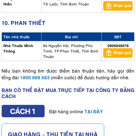
Hiền
TX LaGi, Tỉnh Bình Thuận
Nhận quà
10. PHAN THIẾT
Tên nhà thuốc
Địa chỉ
SĐT
Nhà Thuốc Minh
84 Nguyễn Hội, Phường Phú
0906848078
Thông
Trinh, TP.Phan Thiết, Tỉnh Bình
Nhận quà
Thuận
Nếu bạn không tìm được điểm bán thuận tiện, hãy gọi đến
1800 888 683
tổng đài
(miễn cước) để được hướng dẫn nhé.
BẠN CÓ THỂ ĐẶT MUA TRỰC TIẾP TẠI CÔNG TY BẰNG
CÁCH
TẠI ĐÂY
Đặt hàng online
GIAO HÀNG – THU TIỀN TẠI NHÀ