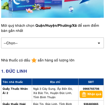
Quận/Huyện/Phường/Xã
Mời quý khách chọn
để xem điểm
bán gần nhất
--Chọn--
Nhà thuốc có dấu
sẵn hàng số lượng lớn
1. ĐỨC LINH
Tên nhà thuốc
Địa chỉ
SĐT
Quầy Thuốc Nhân
Ngã 3 Cây Sung, Ấp Bến Đò,
0966765706
Ái 2
Xã Đức Tín, Huyện Đức Linh,
Nhận quà
Tỉnh Bình Thuận
Quầy thuốc Hoài
Đức Tín, Đức Linh, Tỉnh Bình
936483665