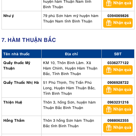
huyện hàm Thuận Nam tỉnh
Nhận quà
Bình Thuận
Như ý
79 phú Sơn hàm mỹ huyện hàm
0394069826
Thuận Nam tỉnh Bình Thuận
Nhận quà
7. HÀM THUẬN BẮC
Tên nhà thuốc
Địa chỉ
SĐT
Quầy thuốc Mỹ
KM 10, Thôn Bình Lâm. Xã
0336277122
Thuận
Hàm Chính, Huyện Hàm Thuận
Nhận quà
Bắc, Tỉnh Bình Thuận
Quầy Thuốc Nhị Hà
51 Phú Thịnh, Thị Trấn Phú
0906928722
Long, Huyện Hàm Thuận Bắc,
Nhận quà
Tỉnh Bình Thuận
Thiện Huệ
Thôn 3, hồng Sơn, huyện hàm
0963231216
Thuận Bắc Bình Thuận
Nhận quà
Hồng Thắm
Thôn 3 hồng Sơn hàm Thuận
0988062355
Bắc tỉnh Bình Thuận
Nhận quà