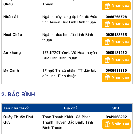
Châu
Thuận
Nhận quà
Nhân Ái
Ngã ba cây sung ấp bến đò Đức
0966765706
tính huyện Đức Linh Bình thuận
Nhận quà
Hòai Châu
Ngã ba đức tín, đức Linh Bình
0936483665
thuận
Nhận quà
An khang
176dt720Thôn4, Vũ Hòa, huyện
0909131262
Đức Linh Bình thuận
Nhận quà
My Oanh
17 ngô Thị xã nhậm TT đức tài,
0906911889
đức linh, Bình thuận
Nhận quà
2. BẮC BÌNH
Tên nhà thuốc
Địa chỉ
SĐT
Quầy Thuốc Phú
Thôn Thanh Khiết, Xã Phan
0949068202
Quý
Thanh, Huyện Bắc Bình, Tỉnh
Nhận quà
Bình Thuận