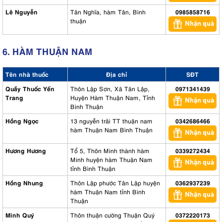
Lê Nguyễn
Tân Nghĩa, hàm Tân, Bình
0985858716
thuận
Nhận quà
6. HÀM THUẬN NAM
Tên nhà thuốc
Địa chỉ
SĐT
Quầy Thuốc Yến
Thôn Lập Sơn, Xã Tân Lập,
0971341439
Trang
Huyện Hàm Thuận Nam, Tỉnh
Nhận quà
Bình Thuận
Hồng Ngọc
13 nguyễn trãi TT thuận nam
0342686466
hàm Thuận Nam Bình Thuận
Nhận quà
Hương Hương
Tổ 5, Thôn Minh thành hàm
0339272434
Minh huyện hàm Thuận Nam
Nhận quà
tỉnh Bình Thuận
Hồng Nhung
Thôn Lập phước Tân Lập huyện
0362937239
hàm Thuận Nam tỉnh Bình
Nhận quà
Thuận
Minh Quý
Thôn thuận cường Thuận Quý
0372220173