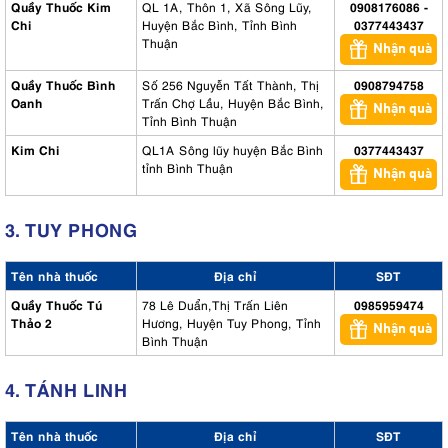
Quầy Thuốc Kim
QL 1A, Thôn 1, Xã Sông Lũy,
0908176086 -
Chi
Huyện Bắc Bình, Tỉnh Bình
0377443437
Thuận
Nhận quà
Quầy Thuốc Bình
Số 256 Nguyễn Tất Thành, Thị
0908794758
Oanh
Trấn Chợ Lầu, Huyện Bắc Bình,
Nhận quà
Tỉnh Bình Thuận
Kim Chi
QL1A Sông lũy huyện Bắc Bình
0377443437
tỉnh Bình Thuận
Nhận quà
3. TUY PHONG
Tên nhà thuốc
Địa chỉ
SĐT
Quầy Thuốc Tú
78 Lê Duẩn,Thị Trấn Liên
0985959474
Thảo 2
Hương, Huyện Tuy Phong, Tỉnh
Nhận quà
Bình Thuận
4. TÁNH LINH
Tên nhà thuốc
Địa chỉ
SĐT