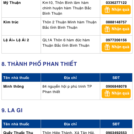
Mỹ Thuận
Km10, Thôn Bình lâm hàm
0336277122
chính huyện hàm Thuận Bắc
Nhận quà
Bình Thuận
Kim trúc
Thôn 2 Thuận Minh hàm Thuận
0888148757
Bắc tỉnh Bình Thuận
Nhận quà
Lệ Ái+ Lệ Ái 2
QL1A Thôn 6 hàm đức hàm
0977206156
Thuận Bắc tỉnh Bình Thuận
Nhận quà
8. THÀNH PHỐ PHAN THIẾT
Tên nhà thuốc
Địa chỉ
SĐT
Minh thông
84 nguyễn hội p phú trinh TP
0906848078
Phan thiết
Nhận quà
9. LA GI
Tên nhà thuốc
Địa chỉ
SĐT
Quầy Thuốc Thu
Thôn Hiệp Thành, Xã Tân Hải,
0903492553