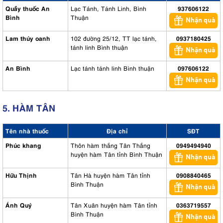
Quầy thuốc An
Lạc Tánh, Tánh Linh, Bình
937606122
Bình
Thuận
Nhận quà
Lam thúy oanh
102 đường 25/12, TT lạc tánh,
0937180425
tánh linh Bình thuận
Nhận quà
An Bình
Lạc tánh tánh linh Bình thuận
097606122
Nhận quà
5. HÀM TÂN
Tên nhà thuốc
Địa chỉ
SĐT
Phúc khang
Thôn hàm thắng Tân Thắng
0949494940
huyện hàm Tân tỉnh Bình Thuận
Nhận quà
Hữu Thịnh
Tân Hà huyện hàm Tân tỉnh
0908840465
Bình Thuận
Nhận quà
Ánh Quý
Tân Xuân huyện hàm Tân tỉnh
0363719557
Bình Thuận
Nhận quà